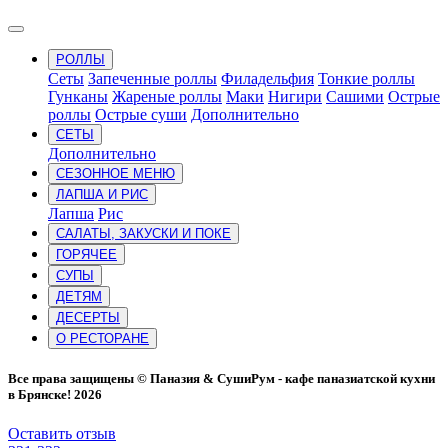
РОЛЛЫ
Сеты
Запеченные роллы
Филадельфия
Тонкие роллы
Гунканы
Жареные роллы
Маки
Нигири
Сашими
Острые
роллы
Острые суши
Дополнительно
СЕТЫ
Дополнительно
СЕЗОННОЕ МЕНЮ
ЛАПША И РИС
Лапша
Рис
САЛАТЫ, ЗАКУСКИ И ПОКЕ
ГОРЯЧЕЕ
СУПЫ
ДЕТЯМ
ДЕСЕРТЫ
О РЕСТОРАНЕ
Все права защищены © Паназия & СушиРум - кафе паназиатской кухни
в Брянске! 2026
Оставить отзыв