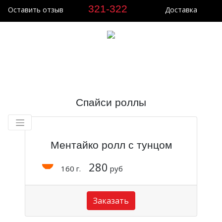
321-322
Оставить отзыв
Доставка
0
Спайси роллы
Ментайко ролл с тунцом
280
160 г.
руб
Заказать