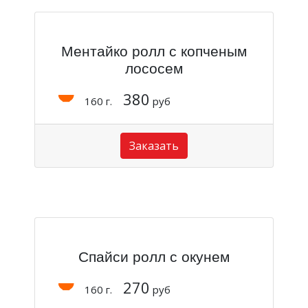
Ментайко ролл с копченым
лососем
380
160 г.
руб
Заказать
Спайси ролл с окунем
270
160 г.
руб