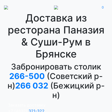
0
Доставка из
ресторана Паназия
& Суши-Рум в
Брянске
Забронировать столик
Все права защищены © Паназия &
266-500
(Советский р-
СушиРум - кафе паназиатской кухни в
Брянске! 2026
н)
266 032
(Бежицкий р-
Оставить отзыв
н)
321-322
Доставка
Заказать доставку
+7 (4832)
321-322